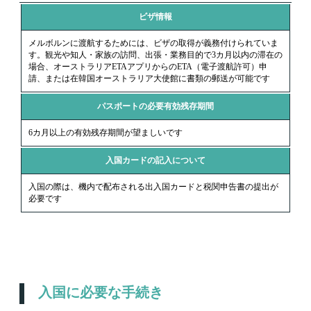
ビザ情報
メルボルンに渡航するためには、ビザの取得が義務付けられていま
す。観光や知人・家族の訪問、出張・業務目的で3カ月以内の滞在の
場合、オーストラリアETAアプリからのETA（電子渡航許可）申
請、または在韓国オーストラリア大使館に書類の郵送が可能です
パスポートの必要有効残存期間
6カ月以上の有効残存期間が望ましいです
入国カードの記入について
入国の際は、機内で配布される出入国カードと税関申告書の提出が
必要です
入国に必要な手続き