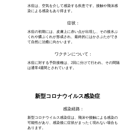
水痘は、空気を介して感染する疾患です。接触や飛沫感
染による感染もあり得ます。
症状
水痘の初期には、皮膚上に赤い点が出現し、その後水ぶ
くれや膿ぶくれが形成され、最終的にはかさぶたができ
て自然に治癒に向かいます。
ワクチンについて
水痘に対する予防接種は、2回に分けて行われ、その間隔
は通常4週間とされています。
新型コロナウイルス感染症
感染経路
新型コロナウイルス感染症は、飛沫や接触による感染の
可能性があり、感染後に症状がまったく現れない場合も
あります。