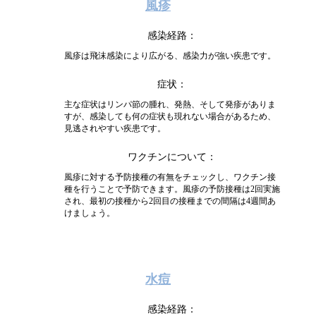
風疹
感染経路
風疹は飛沫感染により広がる、感染力が強い疾患です。
症状
主な症状はリンパ節の腫れ、発熱、そして発疹がありま
すが、感染しても何の症状も現れない場合があるため、
見逃されやすい疾患です。
ワクチンについて
風疹に対する予防接種の有無をチェックし、ワクチン接
種を行うことで予防できます。風疹の予防接種は2回実施
され、最初の接種から2回目の接種までの間隔は4週間あ
けましょう。
水痘
感染経路