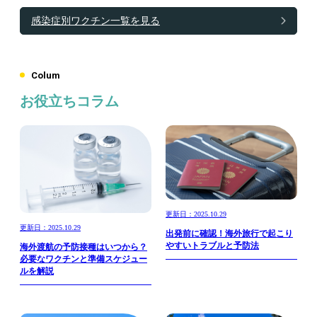
感染症別ワクチン一覧を見る
Colum
お役立ちコラム
更新日：2025.10.29
更新日：2025.10.29
出発前に確認！海外旅行で起こり
やすいトラブルと予防法
海外渡航の予防接種はいつから？
必要なワクチンと準備スケジュー
ルを解説