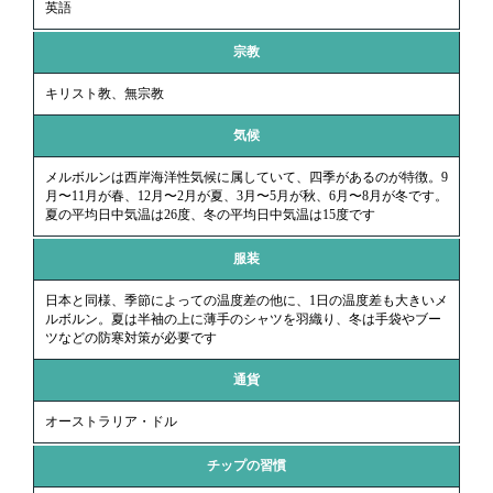
英語
宗教
キリスト教、無宗教
気候
メルボルンは西岸海洋性気候に属していて、四季があるのが特徴。9
月〜11月が春、12月〜2月が夏、3月〜5月が秋、6月〜8月が冬です。
夏の平均日中気温は26度、冬の平均日中気温は15度です
服装
日本と同様、季節によっての温度差の他に、1日の温度差も大きいメ
ルボルン。夏は半袖の上に薄手のシャツを羽織り、冬は手袋やブー
ツなどの防寒対策が必要です
通貨
オーストラリア・ドル
チップの習慣