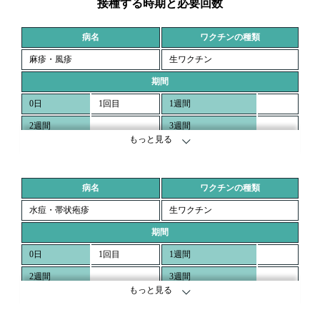
接種する時期と必要回数
病名
ワクチンの種類
麻疹・風疹
生ワクチン
期間
0日
1回目
1週間
2週間
3週間
もっと見る
4週間
2回目
3カ月
病名
ワクチンの種類
水痘・帯状疱疹
生ワクチン
期間
0日
1回目
1週間
2週間
3週間
もっと見る
4週間
2回目
3カ月