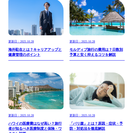
更新日：2025.10.28
更新日：2025.10.28
海外駐在とは？キャリアアップと
モルディブ旅行の費用は？日数別
健康管理のポイント
予算と安く抑えるコツを解説
更新日：2025.10.28
更新日：2025.10.28
ハワイの医療費はなぜ高い？旅行
「バリ腹」とは？原因・症状・予
者が知るべき医療制度と保険・ワ
防・対処法を徹底解説