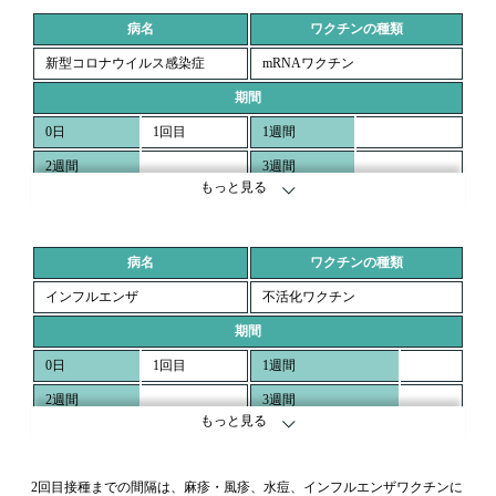
病名
ワクチンの種類
新型コロナウイルス感染症
mRNAワクチン
期間
0日
1回目
1週間
2週間
3週間
もっと見る
4週間
3カ月
2回目
病名
ワクチンの種類
インフルエンザ
不活化ワクチン
期間
0日
1回目
1週間
2週間
3週間
もっと見る
4週間
2回目
3カ月
2回目接種までの間隔は、麻疹・風疹、水痘、インフルエンザワクチンに