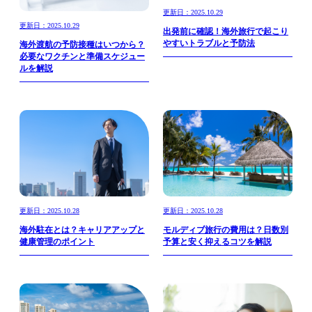
更新日：2025.10.29
更新日：2025.10.29
出発前に確認！海外旅行で起こり
やすいトラブルと予防法
海外渡航の予防接種はいつから？
必要なワクチンと準備スケジュー
ルを解説
更新日：2025.10.28
更新日：2025.10.28
海外駐在とは？キャリアアップと
モルディブ旅行の費用は？日数別
健康管理のポイント
予算と安く抑えるコツを解説