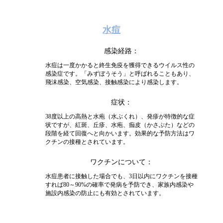
水痘
感染経路
水痘は一度かかると終生免疫を獲得できるウイルス性の
感染症です。「みずぼうそう」と呼ばれることもあり、
飛沫感染、空気感染、接触感染により感染します。
症状
38度以上の高熱と水疱（水ぶくれ）、発疹が特徴的な症
状ですが、紅斑、丘疹、水疱、痂皮（かさぶた）などの
段階を経て回復へと向かいます。効果的な予防方法はワ
クチンの接種とされています。
ワクチンについて
水痘患者に接触した場合でも、3日以内にワクチンを接種
すれば80～90%の確率で発病を予防でき、家族内感染や
施設内感染の防止にも有効とされています。