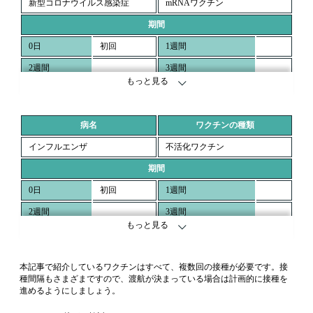
新型コロナウイルス感染症
mRNAワクチン
期間
0日
初回
1週間
2週間
3週間
もっと見る
4週間
8週間
3ヶ月
2回目
5ヶ月
病名
ワクチンの種類
6ヶ月
12ヶ月
インフルエンザ
不活化ワクチン
18ヶ月
24ヶ月
期間
0日
初回
1週間
2週間
3週間
もっと見る
4週間
2回目
8週間
3ヶ月
5ヶ月
本記事で紹介しているワクチンはすべて、複数回の接種が必要です。接
6ヶ月
12ヶ月
種間隔もさまざまですので、渡航が決まっている場合は計画的に接種を
進めるようにしましょう。
18ヶ月
24ヶ月