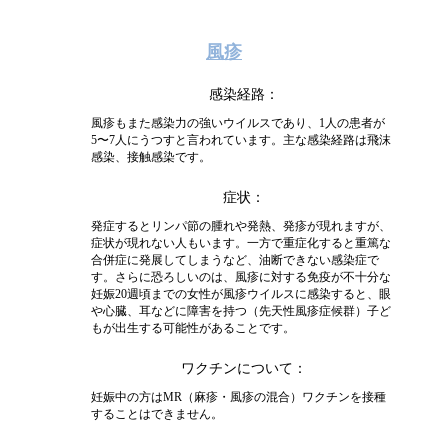
風疹
感染経路
風疹もまた感染力の強いウイルスであり、1人の患者が
5〜7人にうつすと言われています。主な感染経路は飛沫
感染、接触感染です。
症状
発症するとリンパ節の腫れや発熱、発疹が現れますが、
症状が現れない人もいます。一方で重症化すると重篤な
合併症に発展してしまうなど、油断できない感染症で
す。さらに恐ろしいのは、風疹に対する免疫が不十分な
妊娠20週頃までの女性が風疹ウイルスに感染すると、眼
や心臓、耳などに障害を持つ（先天性風疹症候群）子ど
もが出生する可能性があることです。
ワクチンについて
妊娠中の方はMR（麻疹・風疹の混合）ワクチンを接種
することはできません。