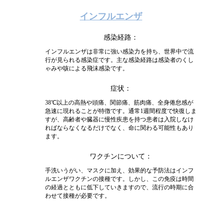
インフルエンザ
感染経路
インフルエンザは非常に強い感染力を持ち、世界中で流
行が見られる感染症です。主な感染経路は感染者のくし
ゃみや咳による飛沫感染です。
症状
38℃以上の高熱や頭痛、関節痛、筋肉痛、全身倦怠感が
急速に現れることが特徴です。通常1週間程度で快復しま
すが、高齢者や臓器に慢性疾患を持つ患者は入院しなけ
ればならなくなるだけでなく、命に関わる可能性もあり
ます。
ワクチンについて
手洗いうがい、マスクに加え、効果的な予防法はインフ
ルエンザワクチンの接種です。しかし、この免疫は時間
の経過とともに低下していきますので、流行の時期に合
わせて接種が必要です。