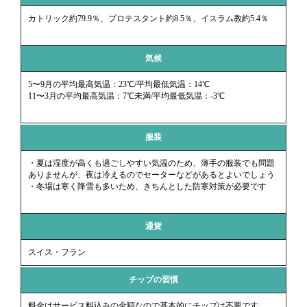
カトリック約79.9％、プロテスタント約8.5％、イスラム教約5.4％
気候
5〜9月の平均最高気温：23℃/平均最低気温：14℃
11〜3月の平均最高気温：7℃未満/平均最低気温：-3℃
服装
・夏は湿度が高くも過ごしやすい気温のため、薄手の服装でも問題
ありませんが、夜は冷えるのでセーターなどがあるとよいでしょう
・冬場は寒く降雪も多いため、きちんとした防寒対策が必要です
通貨
スイス・フラン
チップの習慣
料金はサービス料込みの金額なので基本的にチップは不要です