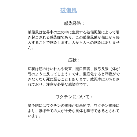
破傷風
感染経路
破傷風は世界中の土の中に生息する破傷風菌によって引
き起こされる感染症であり、この破傷風菌が傷口から侵
入することで感染します。人から人への感染はありませ
ん。
症状
症状は筋のけいれんや硬直、開口障害、後弓反張（体が
弓のように反ってしまう）です。重症化すると呼吸がで
きなくなり死に至ることもあります。致死率は30％とさ
れており、注意が必要な感染症です。
ワクチンについて
染予防にはワクチンの接種が効果的で、ワクチン接種に
より、ほぼ全ての人が十分な抗体を獲得できるとされて
います。