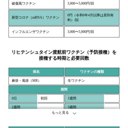
破傷風ワクチン
3,000〜5,000円/回
0円（令和6年4月以降は原則有
新型コロナ（mRNA）ワクチン
料）/回
インフルエンザワクチン
3,000〜5,000円/回
リヒテンシュタイン渡航前ワクチン（予防接種）を
接種する時期と必要回数
病名
ワクチンの種類
麻疹・風疹（MR）
生ワクチン
期間
0日
初回
1週間
2週間
3週間
もっと見る
4週間
2回目
8週間
3ヶ月
5ヶ月