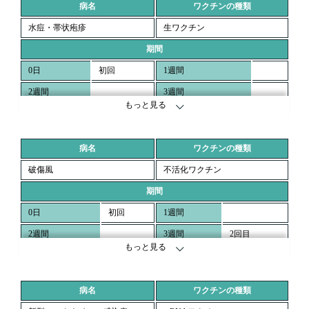
病名
ワクチンの種類
6ヶ月
12ヶ月
水痘・帯状疱疹
生ワクチン
18ヶ月
24ヶ月
期間
0日
初回
1週間
2週間
3週間
もっと見る
4週間
2回目
8週間
3ヶ月
5ヶ月
病名
ワクチンの種類
6ヶ月
12ヶ月
破傷風
不活化ワクチン
18ヶ月
24ヶ月
期間
0日
初回
1週間
2週間
3週間
2回目
もっと見る
4週間
2回目
8週間
2回目
3ヶ月
5ヶ月
病名
ワクチンの種類
12~18ヶ月
3回目(2回終了後 1年～1年半)