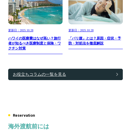
更新日：2025.10.28
更新日：2025.10.28
ハワイの医療費はなぜ高い？旅行
「バリ腹」とは？原因・症状・予
者が知るべき医療制度と保険・ワ
防・対処法を徹底解説
クチン対策
お役立ちコラムの一覧を見る
Reservation
海外渡航前には