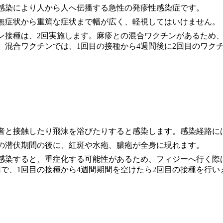
感染により人から人へ伝播する急性の発疹性感染症です。
無症状から重篤な症状まで幅が広く、軽視してはいけません。
ン接種は、2回実施します。麻疹との混合ワクチンがあるため
。混合ワクチンでは、1回目の接種から4週間後に2回目のワク
者と接触したり飛沫を浴びたりすると感染します。感染経路に
日間の潜伏期間の後に、紅斑や水疱、膿疱が全身に現れます。
感染すると、重症化する可能性があるため、フィジーへ行く際
回で、1回目の接種から4週間期間を空けたら2回目の接種を行い