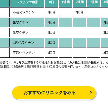
ワクチンの種類
0日
1週間
2週間
3週間
4
不活化ワクチン
1回目
2回目
生ワクチン
1回目
2
生ワクチン
1回目
2
mRNAワクチン
1回目
不活化ワクチン
1回目
2
が必要です。6カ月以上滞在する可能性がある場合は、6カ月後に3回目の接種を行い
原則1回、13歳未満は4週間期間を空けて2回目の接種を行います。新型コロナウイル
おすすめクリニックをみる