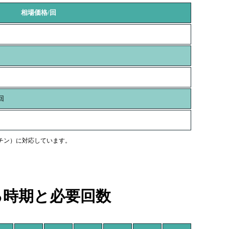
相場価格/回
回
チン）に対応しています。
る時期と必要回数