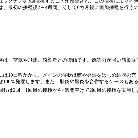
はワクチンを3回接種することが推奨され、この接種により約5
は、最初の接種後2～4週間、そして6カ月後に追加接種を行う
路は、空気や飛沫、感染者との接触です。感染力が強い感染症
。
には10日程かかり、メインの症状は咳や発熱をはじめ結膜の充
ぼ100％発症します。また、肺炎や脳炎を合併するケースもあ
回数は2回、1回目の接種から4週間空けて2回目の接種を実施し