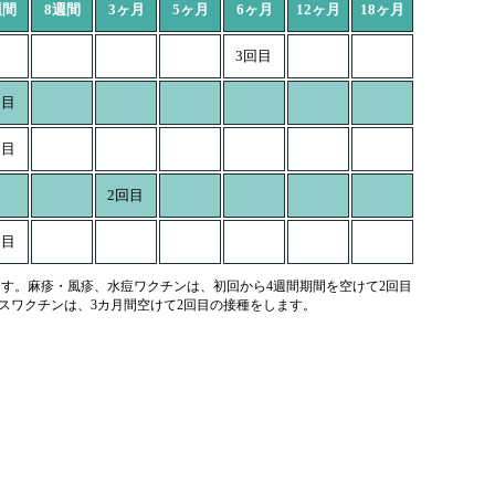
週間
8週間
3ヶ月
5ヶ月
6ヶ月
12ヶ月
18ヶ月
3回目
回目
回目
2回目
回目
ます。麻疹・風疹、水痘ワクチンは、初回から4週間期間を空けて2回目
スワクチンは、3カ月間空けて2回目の接種をします。