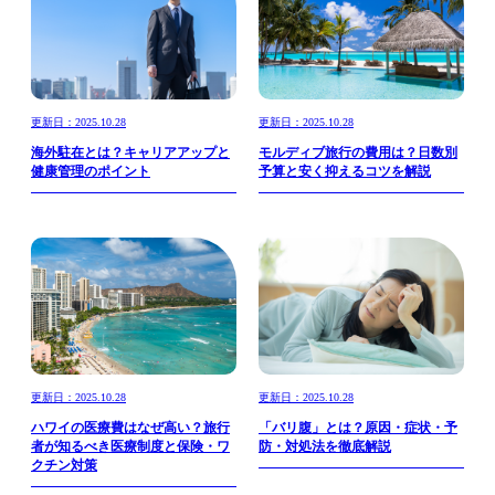
更新日：2025.10.28
更新日：2025.10.28
海外駐在とは？キャリアアップと
モルディブ旅行の費用は？日数別
健康管理のポイント
予算と安く抑えるコツを解説
更新日：2025.10.28
更新日：2025.10.28
ハワイの医療費はなぜ高い？旅行
「バリ腹」とは？原因・症状・予
者が知るべき医療制度と保険・ワ
防・対処法を徹底解説
クチン対策