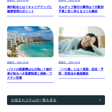
更新日：2025.10.28
更新日：2025.10.28
海外駐在とは？キャリアアップと
モルディブ旅行の費用は？日数別
健康管理のポイント
予算と安く抑えるコツを解説
更新日：2025.10.28
更新日：2025.10.28
ハワイの医療費はなぜ高い？旅行
「バリ腹」とは？原因・症状・予
者が知るべき医療制度と保険・ワ
防・対処法を徹底解説
クチン対策
お役立ちコラムの一覧を見る